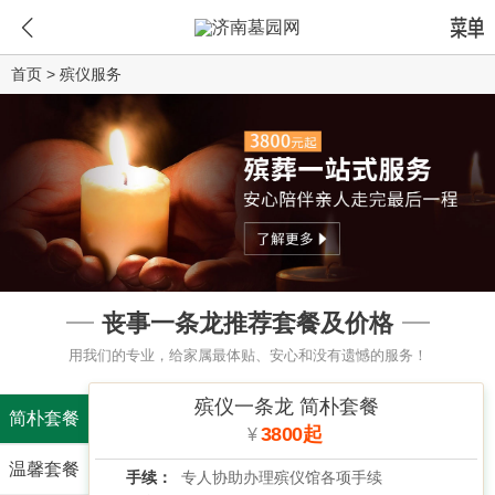
首页
>
殡仪服务
丧事一条龙推荐套餐及价格
用我们的专业，给家属最体贴、安心和没有遗憾的服务！
殡仪一条龙 简朴套餐
简朴套餐
3800起
¥
温馨套餐
手续：
专人协助办理殡仪馆各项手续