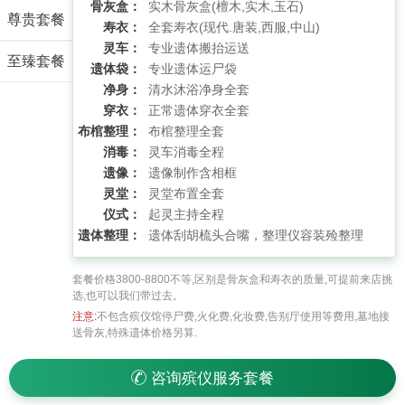
骨灰盒：
实木骨灰盒(檀木,实木,玉石)
尊贵套餐
寿衣：
全套寿衣(现代.唐装,西服,中山)
灵车：
专业遗体搬抬运送
至臻套餐
遗体袋：
专业遗体运尸袋
净身：
清水沐浴净身全套
穿衣：
正常遗体穿衣全套
布棺整理：
布棺整理全套
消毒：
灵车消毒全程
遗像：
遗像制作含相框
灵堂：
灵堂布置全套
仪式：
起灵主持全程
遗体整理：
遗体刮胡梳头合嘴，整理仪容装殓整理
套餐价格3800-8800不等,区别是骨灰盒和寿衣的质量,可提前来店挑
选,也可以我们带过去。
注意:
不包含殡仪馆停尸费,火化费,化妆费,告别厅使用等费用,墓地接
送骨灰,特殊遗体价格另算.
咨询殡仪服务套餐